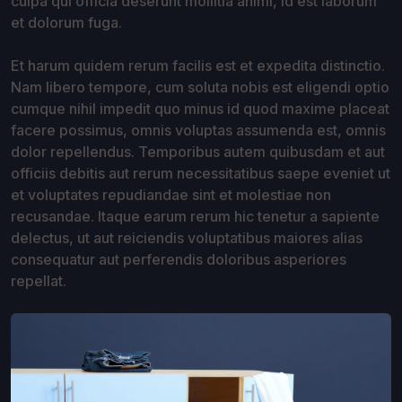
culpa qui officia deserunt mollitia animi, id est laborum
et dolorum fuga.
Et harum quidem rerum facilis est et expedita distinctio.
Nam libero tempore, cum soluta nobis est eligendi optio
cumque nihil impedit quo minus id quod maxime placeat
facere possimus, omnis voluptas assumenda est, omnis
dolor repellendus. Temporibus autem quibusdam et aut
officiis debitis aut rerum necessitatibus saepe eveniet ut
et voluptates repudiandae sint et molestiae non
recusandae. Itaque earum rerum hic tenetur a sapiente
delectus, ut aut reiciendis voluptatibus maiores alias
consequatur aut perferendis doloribus asperiores
repellat.