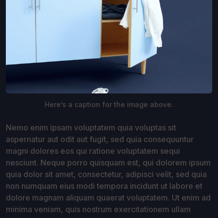
Here’s a caption for the image above.
Nemo enim ipsam voluptatem quia voluptas sit
aspernatur aut odit aut fugit, sed quia consequuntur
magni dolores eos qui ratione voluptatem sequi
nesciunt. Neque porro quisquam est, qui dolorem ipsum
quia dolor sit amet, consectetur, adipisci velit, sed quia
non numquam eius modi tempora incidunt ut labore et
dolore magnam aliquam quaerat voluptatem. Ut enim ad
minima veniam, quis nostrum exercitationem ullam