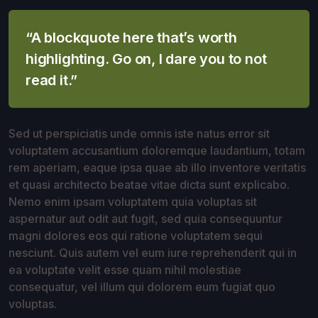
“A blockquote here that’s worth
highlighting. Go on, I dare you to not
read it.”
Sed ut perspiciatis unde omnis iste natus error sit
voluptatem accusantium doloremque laudantium, totam
rem aperiam, eaque ipsa quae ab illo inventore veritatis
et quasi architecto beatae vitae dicta sunt explicabo.
Nemo enim ipsam voluptatem quia voluptas sit
aspernatur aut odit aut fugit, sed quia consequuntur
magni dolores eos qui ratione voluptatem sequi
nesciunt. Quis autem vel eum iure reprehenderit qui in
ea voluptate velit esse quam nihil molestiae
consequatur, vel illum qui dolorem eum fugiat quo
voluptas.