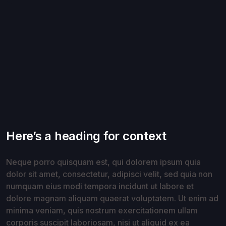
Here’s a heading for context
Neque porro quisquam est, qui dolorem ipsum quia
dolor sit amet, consectetur, adipisci velit, sed quia non
numquam eius modi tempora incidunt ut labore et
dolore magnam aliquam quaerat voluptatem. Ut enim ad
minima veniam, quis nostrum exercitationem ullam
corporis suscipit laboriosam, nisi ut aliquid ex ea