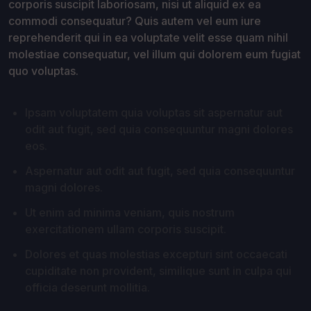
corporis suscipit laboriosam, nisi ut aliquid ex ea
commodi consequatur? Quis autem vel eum iure
reprehenderit qui in ea voluptate velit esse quam nihil
molestiae consequatur, vel illum qui dolorem eum fugiat
quo voluptas.
Ipsam voluptatem quia voluptas sit aspernatur aut
odit aut fugit, sed quia consequuntur magni dolores
eos.
Aspernatur aut odit aut fugit, sed quia consequuntur
magni dolores.
Ut enim ad minima veniam, quis nostrum
exercitationem ullam corporis suscipit.
Dolores et quas molestias excepturi sint occaecati
cupiditate non provident, similique sunt in culpa qui
officia deserunt mollitia.