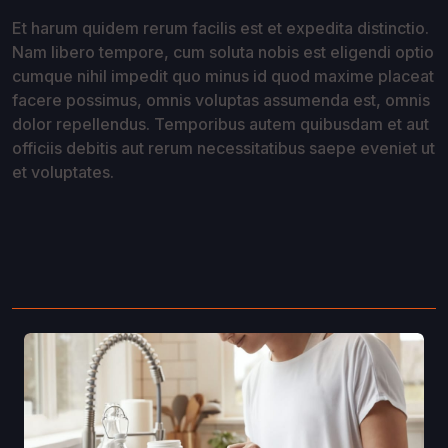
Et harum quidem rerum facilis est et expedita distinctio.
Nam libero tempore, cum soluta nobis est eligendi optio
cumque nihil impedit quo minus id quod maxime placeat
facere possimus, omnis voluptas assumenda est, omnis
dolor repellendus. Temporibus autem quibusdam et aut
officiis debitis aut rerum necessitatibus saepe eveniet ut
et voluptates.