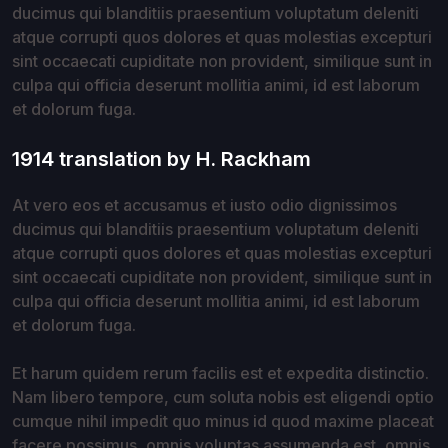
ducimus qui blanditiis praesentium voluptatum deleniti
atque corrupti quos dolores et quas molestias excepturi
sint occaecati cupiditate non provident, similique sunt in
culpa qui officia deserunt mollitia animi, id est laborum
et dolorum fuga.
1914 translation by H. Rackham
At vero eos et accusamus et iusto odio dignissimos
ducimus qui blanditiis praesentium voluptatum deleniti
atque corrupti quos dolores et quas molestias excepturi
sint occaecati cupiditate non provident, similique sunt in
culpa qui officia deserunt mollitia animi, id est laborum
et dolorum fuga.
Et harum quidem rerum facilis est et expedita distinctio.
Nam libero tempore, cum soluta nobis est eligendi optio
cumque nihil impedit quo minus id quod maxime placeat
facere possimus, omnis voluptas assumenda est, omnis