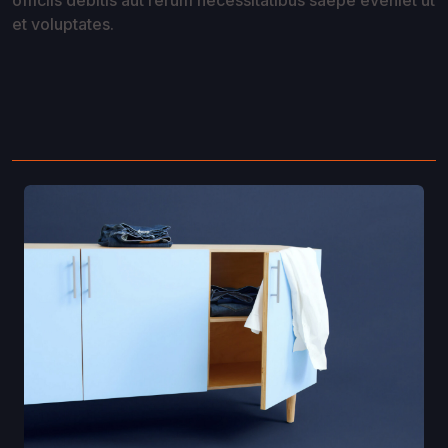
officiis debitis aut rerum necessitatibus saepe eveniet ut
et voluptates.