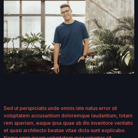
Sed ut perspiciatis unde omnis iste natus error sit
voluptatem accusantium doloremque laudantium, totam
rem aperiam, eaque ipsa quae ab illo inventore veritatis
et quasi architecto beatae vitae dicta sunt explicabo.
Nemo enim ipsam voluptatem quia voluptas sit