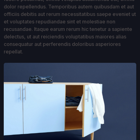
dolor repellendus. Temporibus autem quibusdam et aut
officiis debitis aut rerum necessitatibus saepe eveniet ut
et voluptates repudiandae sint et molestiae non
recusandae. Itaque earum rerum hic tenetur a sapiente
delectus, ut aut reiciendis voluptatibus maiores alias
consequatur aut perferendis doloribus asperiores
repellat.