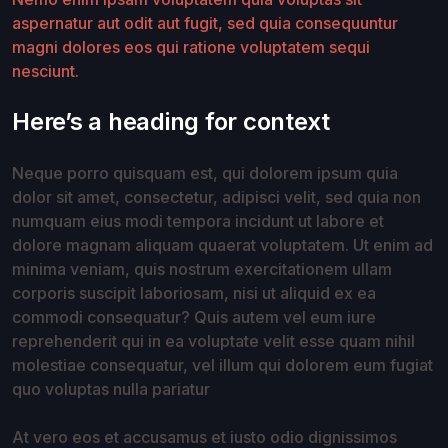
aspernatur aut odit aut fugit, sed quia consequuntur
magni dolores eos qui ratione voluptatem sequi
nesciunt.
Here’s a heading for context
Neque porro quisquam est, qui dolorem ipsum quia
dolor sit amet, consectetur, adipisci velit, sed quia non
numquam eius modi tempora incidunt ut labore et
dolore magnam aliquam quaerat voluptatem. Ut enim ad
minima veniam, quis nostrum exercitationem ullam
corporis suscipit laboriosam, nisi ut aliquid ex ea
commodi consequatur? Quis autem vel eum iure
reprehenderit qui in ea voluptate velit esse quam nihil
molestiae consequatur, vel illum qui dolorem eum fugiat
quo voluptas nulla pariatur
At vero eos et accusamus et iusto odio dignissimos