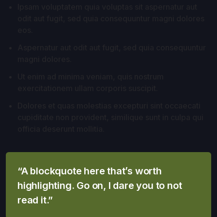
Ipsam voluptatem quia voluptas sit aspernatur aut
odit aut fugit, sed quia consequuntur magni dolores
eos.
Aspernatur aut odit aut fugit, sed quia consequuntur
magni dolores.
Ut enim ad minima veniam, quis nostrum
exercitationem ullam corporis suscipit.
Dolores et quas molestias excepturi sint occaecati
cupiditate non provident, similique sunt in culpa qui
officia deserunt mollitia.
“A blockquote here that’s worth
highlighting. Go on, I dare you to not
read it.”